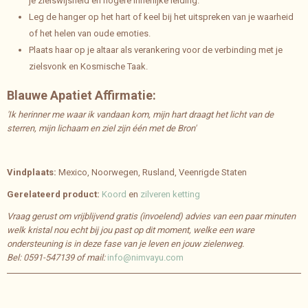
je zielswijsheid en hogere innerlijke leiding.
Leg de hanger op het hart of keel bij het uitspreken van je waarheid
of het helen van oude emoties.
Plaats haar op je altaar als verankering voor de verbinding met je
zielsvonk en Kosmische Taak.
Blauwe Apatiet Affirmatie:
'Ik herinner me waar ik vandaan kom, mijn hart draagt het licht van de
sterren, mijn lichaam en ziel zijn één met de Bron'
Vindplaats:
Mexico, Noorwegen, Rusland, Veenrigde Staten
Gerelateerd product:
Koord
en
zilveren ketting
Vraag gerust om vrijblijvend gratis (invoelend) advies van een paar minuten
welk kristal nou echt bij jou past op dit moment, welke een ware
ondersteuning is in deze fase van je leven en jouw zielenweg.
Bel: 0591-547139 of mail:
info@nimvayu.com