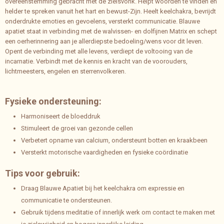
overeenstemming gebracht met de zielsvonk. Helpt woorden te vinden en
helder te spreken vanuit het hart en bewust-Zijn. Heelt keelchakra, bevrijdt
onderdrukte emoties en gevoelens, versterkt communicatie. Blauwe
apatiet staat in verbinding met de walvissen- en dolfijnen Matrix en schept
een oerherinnering aan je allerdiepste bedoeling/wens voor dit leven.
Opent de verbinding met alle levens, verdiept de voltooing van de
incarnatie. Verbindt met de kennis en kracht van de voorouders,
lichtmeesters, engelen en sterrenvolkeren.
Fysieke ondersteuning:
Harmoniseert de bloeddruk
Stimuleert de groei van gezonde cellen
Verbetert opname van calcium, ondersteunt botten en kraakbeen
Versterkt motorische vaardigheden en fysieke coördinatie
Tips voor gebruik:
Draag Blauwe Apatiet bij het keelchakra om expressie en
communicatie te ondersteunen.
Gebruik tijdens meditatie of innerlijk werk om contact te maken met