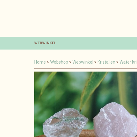
WEBWINKEL
Home
>
Webshop
>
Webwinkel
>
Kristallen
>
Water kri