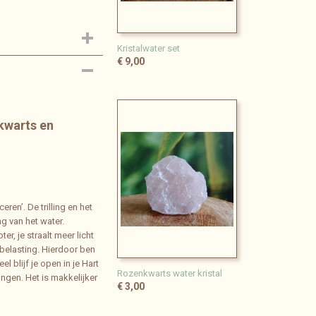
Kristalwater set
€ 9,00
kwarts en
en’. De trilling en het
ing van het water.
er, je straalt meer licht
belasting. Hierdoor ben
 blijf je open in je Hart
Rozenkwarts water kristal
ngen. Het is makkelijker
€ 3,00