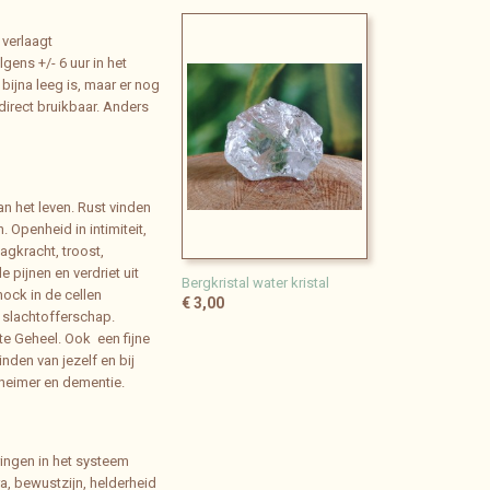
 verlaagt
gens +/- 6 uur in het
bijna leeg is, maar er nog
 direct bruikbaar. Anders
an het leven. Rust vinden
. Openheid in intimiteit,
agkracht, troost,
 pijnen en verdriet uit
Bergkristal water kristal
hock in de cellen
€ 3,00
n slachtofferschap.
te Geheel. Ook een fijne
nden van jezelf en bij
lzheimer en dementie.
oringen in het systeem
ra, bewustzijn, helderheid