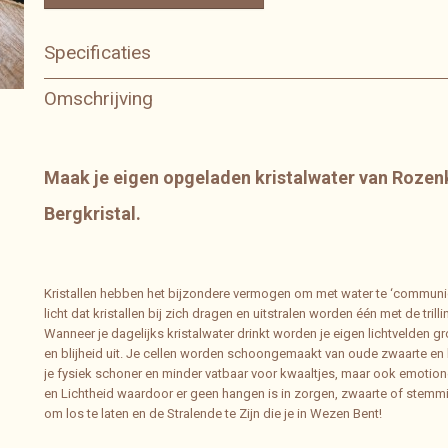
Specificaties
Bruto gewicht
0,20 Kg
Omschrijving
Maak je eigen opgeladen kristalwater van Rozen
Bergkristal.
Kristallen hebben het bijzondere vermogen om met water te ‘communicer
licht dat kristallen bij zich dragen en uitstralen worden één met de trill
Wanneer je dagelijks kristalwater drinkt worden je eigen lichtvelden grot
en blijheid uit. Je cellen worden schoongemaakt van oude zwaarte en 
je fysiek schoner en minder vatbaar voor kwaaltjes, maar ook emotioneel
en Lichtheid waardoor er geen hangen is in zorgen, zwaarte of stemmi
om los te laten en de Stralende te Zijn die je in Wezen Bent!