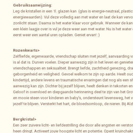
Gebruiksaanwijzing:
Leg de kristallen in een 1l. glazen kan (glas is energie-neutraal, plastic
energiewaarden). Vul deze volledig aan met water en laat de kan vervol
zonlicht staan. Daarna is het water klaar voor gebruik. Wanneer de kan 
een klein laagje over is vul je deze weer aan met water. Nu is het water
eerst weer een aantal uren opladen. Geniet ervan! :)
Rozenkwarts>
Zelfliefde, eigenwaarde, vriendschap sluiten met jezelf, aanvaarding v
is al dat is. Durven voelen. Dieper aanwezig zijn in het leven en genieten
vriendschappen en seksualiteit. Brengt liefde, zachtheid genezing, dra
geborgenheid en veiligheid. Gevoel welkom te zijn op aarde. Heelt oude
kindertijd, andere levens en traumatische ervaringen dat nog als een s
aanwezig kan zijn. Dichter bij jezelf blijven, heelt denken in tekorten e
Geloof in overvloed en diepgaande herinnering deel te zijn van het Gro
en mooie steen voor kinderen en baby’s, ondersteunt levensweg, het vi
jezelf te blijven. Versterkt het hart, de bloedsomloop, de nieren. Bij A
Bergkristal>
Een zeer zuivere licht- en liefdestrilling die door alle angsten en verst
heen dringt. Activeert jouw hoogste licht en potentie. Opent kruinchak