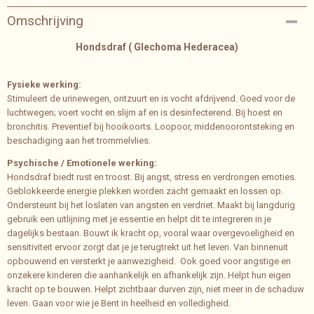
Bruto gewicht
Omschrijving
0,04 Kg
Hondsdraf ( Glechoma Hederacea)
Fysieke werking:
Stimuleert de urinewegen, ontzuurt en is vocht afdrijvend. Goed voor de
luchtwegen; voert vocht en slijm af en is desinfecterend. Bij hoest en
bronchitis. Preventief bij hooikoorts. Loopoor, middenoorontsteking en
beschadiging aan het trommelvlies.
Psychische / Emotionele werking:
Hondsdraf biedt rust en troost. Bij angst, stress en verdrongen emoties.
Geblokkeerde energie plekken worden zacht gemaakt en lossen op.
Ondersteunt bij het loslaten van angsten en verdriet. Maakt bij langdurig
gebruik een uitlijning met je essentie en helpt dit te integreren in je
dagelijks bestaan. Bouwt ik kracht op, vooral waar overgevoeligheid en
sensitiviteit ervoor zorgt dat je je terugtrekt uit het leven. Van binnenuit
opbouwend en versterkt je aanwezigheid. Ook goed voor angstige en
onzekere kinderen die aanhankelijk en afhankelijk zijn. Helpt hun eigen
kracht op te bouwen. Helpt zichtbaar durven zijn, niet meer in de schaduw
leven. Gaan voor wie je Bent in heelheid en volledigheid.