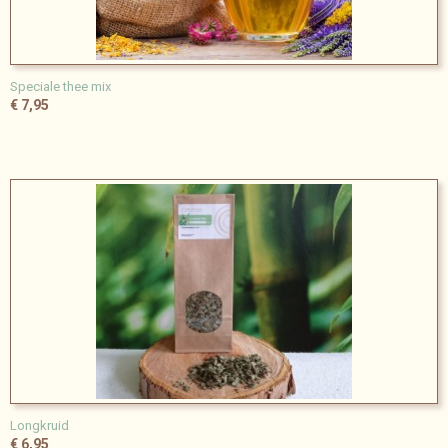
Speciale thee mix
€ 7,95
Longkruid
€ 6,95