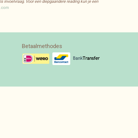
tis invoelvraag. Voor een diepgaandere reading kun je een
u.com
Betaalmethodes