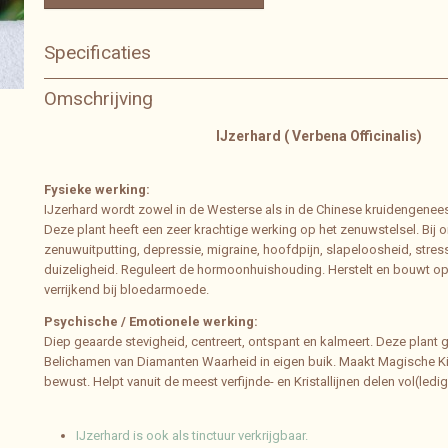
Specificaties
Bruto gewicht
0,04 Kg
Omschrijving
IJzerhard ( Verbena Officinalis)
Fysieke werking:
IJzerhard wordt zowel in de Westerse als in de Chinese kruidengenee
Deze plant heeft een zeer krachtige werking op het zenuwstelsel. Bij 
zenuwuitputting, depressie, migraine, hoofdpijn, slapeloosheid, stress
duizeligheid. Reguleert de hormoonhuishouding. Herstelt en bouwt op
verrijkend bij bloedarmoede.
Psychische / Emotionele werking:
Diep geaarde stevigheid, centreert, ontspant en kalmeert. Deze plant g
Belichamen van Diamanten Waarheid in eigen buik. Maakt Magische Ki
bewust. Helpt vanuit de meest verfijnde- en Kristallijnen delen vol(ledig
IJzerhard is ook als tinctuur verkrijgbaar.