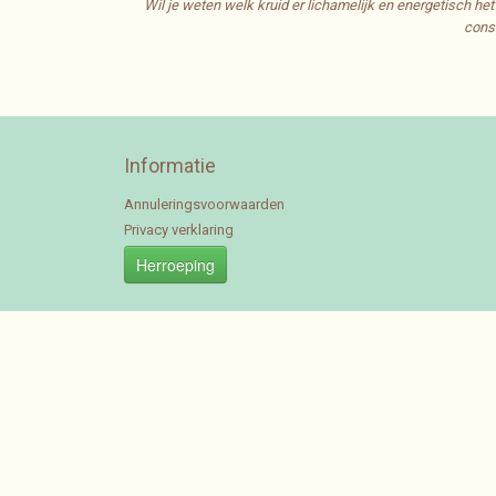
Wil je weten welk kruid er lichamelijk en energetisch he
consu
Informatie
Annuleringsvoorwaarden
Privacy verklaring
Herroeping