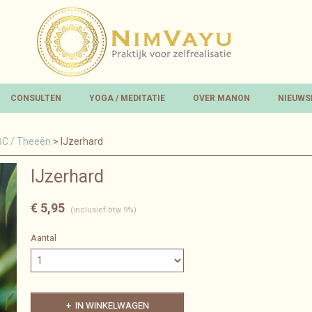
CONSULTEN
YOGA / MEDITATIE
OVER MANON
NIEUWS
BC / Theeën
> IJzerhard
IJzerhard
€ 5,95
(inclusief btw 9%)
Aantal
IN WINKELWAGEN