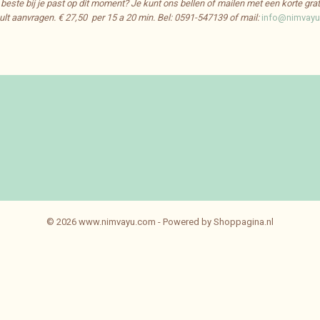
t beste bij je past op dit moment? Je kunt ons bellen of mailen met een korte gra
lt aanvragen. € 27,50 per 15 a 20 min.
Bel: 0591-547139 of mail:
info@nimvay
© 2026 www.nimvayu.com - Powered by Shoppagina.nl