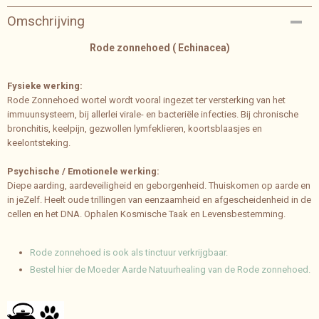
Bruto gewicht
Omschrijving
0,04 Kg
Rode zonnehoed ( Echinacea)
Fysieke werking:
Rode Zonnehoed wortel wordt vooral ingezet ter versterking van het
immuunsysteem, bij allerlei virale- en bacteriële infecties. Bij chronische
bronchitis, keelpijn, gezwollen lymfeklieren, koortsblaasjes en
keelontsteking.
Psychische / Emotionele werking:
Diepe aarding, aardeveiligheid en geborgenheid. Thuiskomen op aarde en
in jeZelf. Heelt oude trillingen van eenzaamheid en afgescheidenheid in de
cellen en het DNA. Ophalen Kosmische Taak en Levensbestemming.
Rode zonnehoed is ook als tinctuur verkrijgbaar.
Bestel hier de Moeder Aarde Natuurhealing van de Rode zonnehoed.