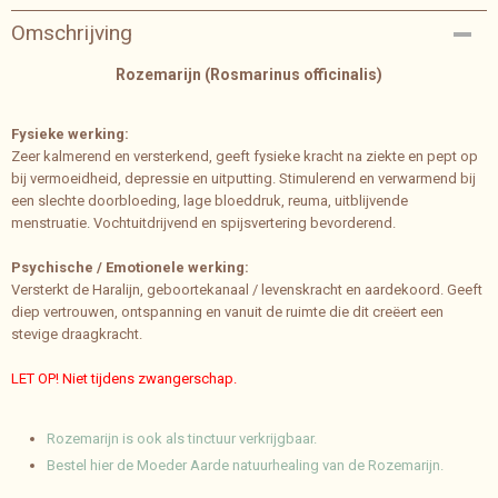
Bruto gewicht
Omschrijving
0,04 Kg
Rozemarijn (Rosmarinus officinalis)
Fysieke werking:
Zeer kalmerend en versterkend, geeft fysieke kracht na ziekte en pept op
bij vermoeidheid, depressie en uitputting. Stimulerend en verwarmend bij
een slechte doorbloeding, lage bloeddruk, reuma, uitblijvende
menstruatie. Vochtuitdrijvend en spijsvertering bevorderend.
Psychische / Emotionele werking:
Versterkt de Haralijn, geboortekanaal / levenskracht en aardekoord. Geeft
diep vertrouwen, ontspanning en vanuit de ruimte die dit creëert een
stevige draagkracht.
LET OP! Niet tijdens zwangerschap.
Rozemarijn is ook als tinctuur verkrijgbaar.
Bestel hier de Moeder Aarde natuurhealing van de Rozemarijn.