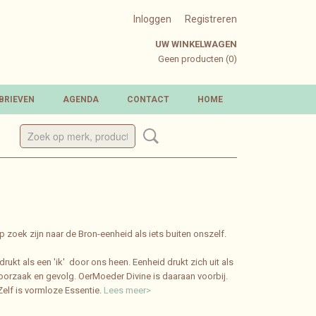
Inloggen
Registreren
UW WINKELWAGEN
Geen producten
(0)
BRIEVEN
AGENDA
CONTACT
HOME
op zoek zijn naar de Bron-eenheid als iets buiten onszelf.
rukt als een 'ik' door ons heen. Eenheid drukt zich uit als
 oorzaak en gevolg. OerMoeder Divine is daaraan voorbij.
Zelf is vormloze Essentie.
Lees meer>