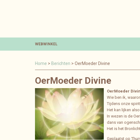
WEBWINKEL
Home
>
Berichten
> OerMoeder Divine
OerMoeder Divine
OerMoeder Divi
Wie ben ik, waarom
Tijdens onze spiri
Het kan lijken als
In wezen is de Oer
dans van ogenschij
Het is het Bronlic
Geplaatst op Thur