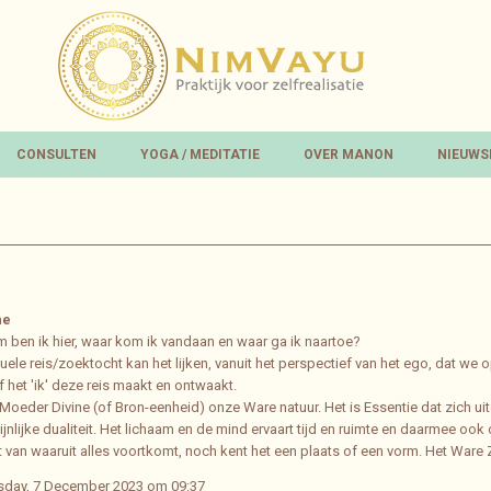
CONSULTEN
YOGA / MEDITATIE
OVER MANON
NIEUWS
ne
 ben ik hier, waar kom ik vandaan en waar ga ik naartoe?
tuele reis/zoektocht kan het lijken, vanuit het perspectief van het ego, dat we 
of het 'ik' deze reis maakt en ontwaakt.
Moeder Divine (of Bron-eenheid) onze Ware natuur. Het is Essentie dat zich uitd
nlijke dualiteit. Het lichaam en de mind ervaart tijd en ruimte en daarmee ook
ht van waaruit alles voortkomt, noch kent het een plaats of een vorm. Het Ware 
sday, 7 December 2023 om 09:37