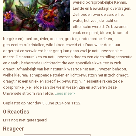
wereld oorspronkelijke Kennis,
Liefde en Bewustzijn overdragen.
Ze hoeden over de aarde, het
water, het vuur, de lucht en
etherische wereld. Ze bewonen
vaak een plant, bloem, boom of
berg(keten), oerbos, rivier, oceaan, grotten, onderaardse rijken,
gesteenten of kristallen, wild bloemenveld etc. Daar waar de natuur
ongerept en verwilderd haar gang kan gaan voel je natuurwezens het
meest. De natuurrijken en natuurwezens dragen een eigen trillingsessentie
en daarbij behorende Lichtkracht die een specifieke kwaliteit in zich
draagt. Afhankelijk van het natuurrijk waartoe het natuurwezen behoort,
welke kleuren/ scheppende stralen en lichtbewustzijn het in zich draagt,
draagt het een uniek en specifiek bewustzijn. In essentie raken ze de
oorspronkelijke liefde aan die we in wezen Zijn en activeren deze
Universele stroom van liefde.
Lees meer>
Geplaatst op Monday, 3 June 2024 om 11:22
0 Reacties
Er is nog niet gereageerd
Reageer