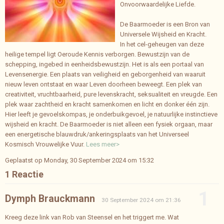
Onvoorwaardelijke Liefde.
De Baarmoeder is een Bron van
Universele Wijsheid en Kracht.
In het cel-geheugen van deze
heilige tempel ligt Oeroude Kennis verborgen. Bewustzijn van de
schepping, ingebed in eenheidsbewustzijn. Het is als een portaal van
Levensenergie. Een plaats van veiligheid en geborgenheid van waaruit
nieuw leven ontstaat en waar Leven doorheen beweegt. Een plek van
creativiteit, vruchtbaarheid, pure levenskracht, seksualiteit en vreugde. Een
plek waar zachtheid en kracht samenkomen en licht en donker één zijn.
Hier leeft je gevoelskompas, je onderbuikgevoel, je natuurlijke instinctieve
wijsheid en kracht. De Baarmoeder is niet alleen een fysiek orgaan, maar
een energetische blauwdruk/ankeringsplaats van het Universeel
Kosmisch Vrouwelijke Vuur.
Lees meer>
Geplaatst op Monday, 30 September 2024 om 15:32
1 Reactie
1
Dymph Brauckmann
30 September 2024 om 21:36
Kreeg deze link van Rob van Steensel en het triggert me. Wat