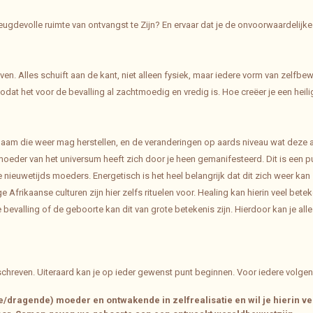
vreugdevolle ruimte van ontvangst te Zijn? En ervaar dat je de onvoorwaardelijke
leven. Alles schuift aan de kant, niet alleen fysiek, maar iedere vorm van zelf
odat het voor de bevalling al zachtmoedig en vredig is. Hoe creëer je een heilige
haam die weer mag herstellen, en de veranderingen op aards niveau wat deze a
eder van het universum heeft zich door je heen gemanifesteerd. Dit is een pun
nieuwetijds moeders. Energetisch is het heel belangrijk dat dit zich weer kan 
Afrikaanse culturen zijn hier zelfs rituelen voor. Healing kan hierin veel be
 bevalling of de geboorte kan dit van grote betekenis zijn. Hierdoor kan je al
schreven. Uiteraard kan je op ieder gewenst punt beginnen. Voor iedere volgen
dragende) moeder en ontwakende in zelfrealisatie en wil je hierin ver