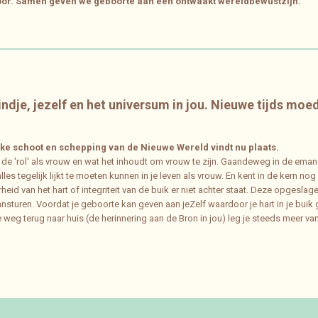
oor.
Samen geven we geboorte aan een ontwaakt wereldbewustzijn.
ndje, jezelf en het universum in jou. Nieuwe tijds moed
ijke schoot en schepping van de Nieuwe Wereld vindt nu plaats.
 'rol' als vrouw en wat het inhoudt om vrouw te zijn. Gaandeweg in de emancip
alles tegelijk lijkt te moeten kunnen in je leven als vrouw. En kent in de kern
eid van het hart of integriteit van de buik er niet achter staat. Deze opgesl
nsturen. Voordat je geboorte kan geven aan jeZelf waardoor je hart in je bui
weg terug naar huis (de herinnering aan de Bron in jou) leg je steeds meer van 