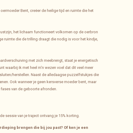
 oermoeder Bent, creëer de heilige tijd en ruimte die het
bewustzijn, het lichaam functioneert volkomen op de oerbron
 ruimte die de trilling draagt die nodig is voor het kindje,
ardverschuiving met zich meebrengt, staat je energetisch
t waarbij ik met heel m'n wezen voel dat dit veel meer
sluiten/herstellen. Naast de alledaagse puzzelfstukjes die
tekenen. Ook wanneer je geen kersverse moeder bent, maar
le fases van de geboorte afronden.
de sessie van je traject ontvang je 15% korting.
dieping brengen die bij jou past? Of ken je een