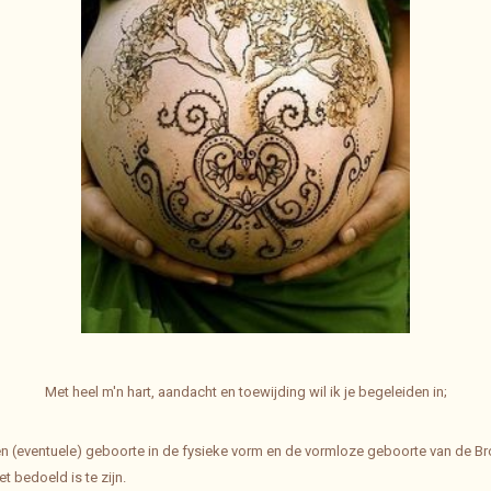
Met heel m'n hart, aandacht en toewijding wil ik je begeleiden in;
n (eventuele) geboorte in de fysieke vorm en de vormloze geboorte van de Bron 
t bedoeld is te zijn.