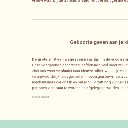
vrouw waarbij dit aansluit? Stuur dit bericht gerust d
Geboorte geven aan je ki
De grote shift van weggeven naar Zijn in de vrouwel
Onze voorgaande generaties leefden nog veel meer vanuit de
zich ook weer verplaatst naar nieuwe rollen, waarin je van 
verantwoordelijkheidsgevoel en meebuigen terwijl de waarh
mechanismes die ons ik en persoonlijk zelf nog kunnen aa
patronen zichtbaar te worden en afgelegd te worden. In de 
Lees meer