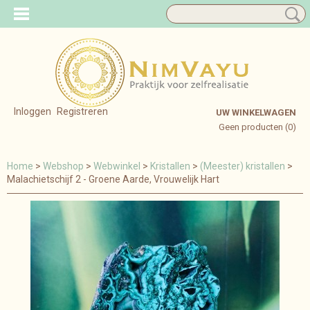
Inloggen
Registreren
UW WINKELWAGEN
Geen producten
(0)
Home
>
Webshop
>
Webwinkel
>
Kristallen
>
(Meester) kristallen
>
Malachietschijf 2 - Groene Aarde, Vrouwelijk Hart