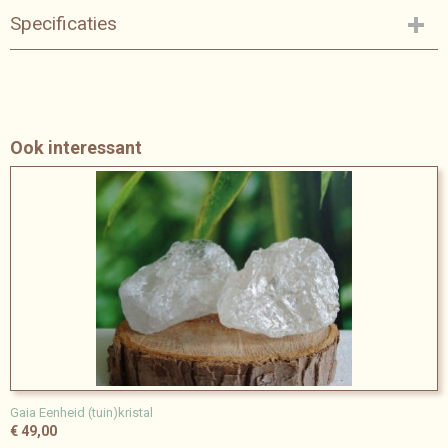
Specificaties
Bruto gewicht
0,23 Kg
Afmetingen (l,b,h)
9 x 1 x 9 cm
Ook interessant
Gaia Eenheid (tuin)kristal
€ 49,00