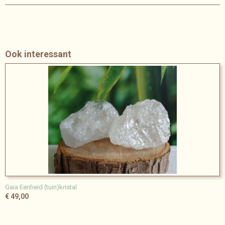
Bruto gewicht
0,38 Kg
Afmetingen (l,b,h)
11 x 5 x 9 cm
Ook interessant
Gaia Eenheid (tuin)kristal
€ 49,00