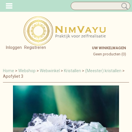
Inloggen
Registreren
UW WINKELWAGEN
Geen producten
(0)
Home
>
Webshop
>
Webwinkel
>
Kristallen
>
(Meester) kristallen
>
Apofyliet 3