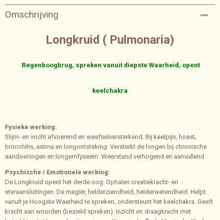
Bruto gewicht
Omschrijving
0,20 Kg
Longkruid ( Pulmonaria)
Regenboogbrug, spreken vanuit diepste Waarheid, opent
keelchakra
Fysieke werking:
Slijm- en vocht afvoerend en weefselversterkend. Bij keelpijn, hoest,
bronchitis, astma en longontsteking. Versterkt de longen bij chronische
aandoeningen en longemfyseem. Weerstand verhogend en aanvullend.
Psychische / Emotionele werking:
De Longkruid opent het derde oog. Ophalen creatiekracht- en
steraansluitingen. De magiër, helderziendheid, helderwetendheid. Helpt
vanuit je Hoogste Waarheid te spreken, ondersteunt het keelchakra. Geeft
kracht aan woorden (bezield spreken). Inzicht en draagkracht met