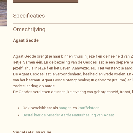
Specificaties
Bruto gewicht
0,06 Kg
Omschrijving
Afmetingen (l,b,h)
5 x 3 x 2 cm
Agaat Geode
Agaat Geode brengt je naar binnen, thuis in jezelf en de heelheid van 
setje. Samen één. En de bezieling van de Geodes laat je een diepere h
jezelf. Thuis in jeZelf en het Leven. Aanwezig, NU. Het versterkt je aa
De Agaat Geodes laat je verbondenheid, heelheid en vrede voelen. En 
van het bestaan. Agaat Geode brengt healing in geboorte (trauma) en b
zachte landing op aarde.
De Geodes verdiepen de innerlijke ervaring van geborgenheid, troost, l
Ook beschikbaar als
hanger-
en
knuffelsteen
Bestel hier de Moeder Aarde Natuurhealing van Agaat
Vindplaats: Brazilië