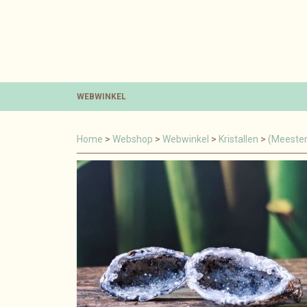
WEBWINKEL
Home
>
Webshop
>
Webwinkel
>
Kristallen
>
(Meester)