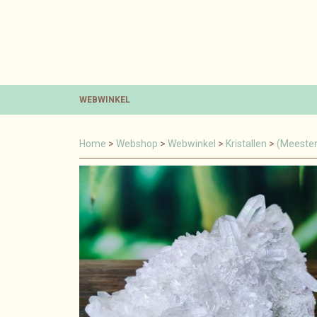
WEBWINKEL
Home
>
Webshop
>
Webwinkel
>
Kristallen
>
(Meester)