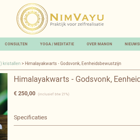
CONSULTEN
YOGA / MEDITATIE
OVER MANON
NIEUWS
 kristallen
> Himalayakwarts - Godsvonk, Eenheidsbewustzijn
Himalayakwarts - Godsvonk, Eenhei
€ 250,00
(inclusief btw 21%)
Specificaties
Bruto gewicht
1,58 Kg
Afmetingen (l,b,h)
21 x 8 x 15 cm