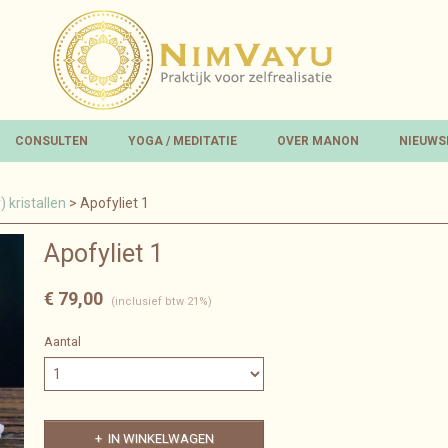
CONSULTEN
YOGA / MEDITATIE
OVER MANON
NIEUWS
 kristallen
> Apofyliet 1
Apofyliet 1
€ 79,00
(inclusief btw 21%)
Aantal
IN WINKELWAGEN