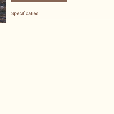
Specificaties
Bruto gewicht
0,23 Kg
Afmetingen (l,b,h)
11 x 4 x 9 cm