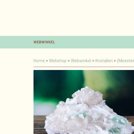
WEBWINKEL
Home
>
Webshop
>
Webwinkel
>
Kristallen
>
(Meester)