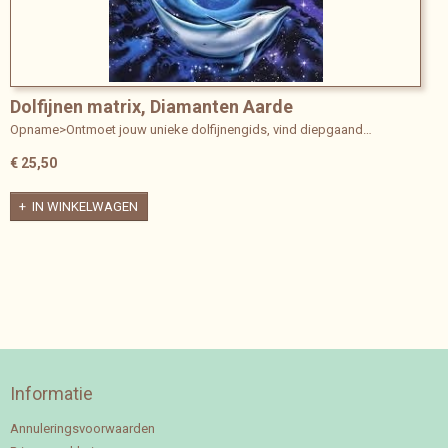
Dolfijnen matrix, Diamanten Aarde
TINCTUUR+OPNAME
Opname>Ontmoet jouw unieke dolfijnengids, vind diepgaand…
€ 25,50
IN WINKELWAGEN
Informatie
Annuleringsvoorwaarden